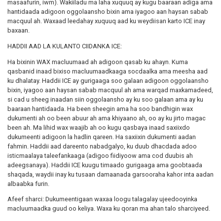
masaafurin, iwm). Wakiiladu ma laha xuquuq ay kugu baaraan adiga ama
hantidaada adigoon oggolaansho bixin ama iyagoo aan haysan sabab
macquul ah. Waxaad leedahay xuquuq aad ku weydiisan karto ICE inay
baxaan.
HADDII AAD LA KULANTO CIIDANKA ICE:
Ha bixinin WAX macluumaad ah adigoon qasab ku ahayn. Kuma
qasbanid inaad bixiso macluumaadkaaga socdaalka ama meesha aad
ku dhalatay. Haddii ICE ay gurigaaga soo galaan adigoon oggolaansho
bixin, iyagoo aan haysan sabab macquul ah ama warqad maxkamadeed,
si cad u sheeg inaadan siin oggolaansho ay ku soo galaan ama ay ku
baaraan hantidaada. Ha been sheegin ama ha soo bandhigin wax
dukumenti ah oo been abuur ah ama khiyaano ah, oo ay ku jirto magac
been ah. Ma lihid wax waajib ah oo kugu qasbaya inaad saxiixdo
dukumeenti adigoon la hadlin qareen. Ha saxiixin dukumenti aadan
fahmin. Haddii aad dareento nabadgalyo, ku duub dhacdada adoo
isticmaalaya taleefankaaga (adigoo fiidiyoow ama cod duubis ah
adeegsanaya). Haddii ICE kuugu timaado gurigaaga ama goobtaada
shaqada, waydii inay ku tusaan damaanada garsooraha kahor inta aadan
albaabka furin.
Afeef sharci: Dukumeentigaan waxaa loogu talagalay ujeedooyinka
macluumaadka guud oo keliya. Waxa ku qoran ma ahan talo sharciyeed.