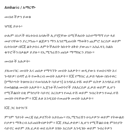
Amharic / አማርኛ፦
መብቶችዎን ይወቁ
ዝግጁ ይሁኑ፦
ሁሉም ሰነዶች የቤተሰብ አባሎች ሊያገኟቸው በሚችሉበት አስተማማኝ ቦታ ላይ
መሆናቸውን ያረጋግጡ። ልጅዎን ማን እንደሚጠብቅ ማወቅን ጨምሮ እርስዎ ወይም
ቤተሰብዎ በICE ልትታሰሩ ለምትችሉበት ክስተት ዕቅድ ያውጡ። አስፈላጊ ስልክ
ቁጥሮችን በቃልዎ ይያዙ። የኢሚግሬሽን ጠበቃ ማማከርን ያስቡ።
መብቶች አሉዎት፦
ያለመናገር መብት እና ጠበቃ የማግኘት መብት አለዎት። ወዲያውኑ የመሰናዳት እና
ጉዳይዎ፣ በዳኛ ፊት የመቅረብ መብት አለዎት። ICE የማሰር ፈቃድ ካለው በስተቀር
(የማሶጣት ትዕዛዝ እና የመሳሰሉት ሳይሆን) እንዳይፈተሹ ወይም ቤትዎ እንዳይፈተሽ
የመከልከል መብት አለዎት። ኤጀንቶች/መኮንኖች ያለእርስዎ ፈቃድ ወይም ሊሆን
የሚችልበት በቂ ምክንያት ሳይኖር እርስዎን የመፈተሽ ወይም ንብረትዎን የመፈተሽ
መብት የላቸውም። ICE ለቆ እንዲሄድ የመጠየቅ መብት አለዎት።
ICE ጋር ከተገናኙ
ምንም ዓይነት መረጃ በፈቃደኝነት አይስጡ። የኢሚግሬሽን ሁኔታዎን፡ ወይም የትውልድ
ቦታዎን ማቅረብ አይጠበቅብዎትም። ICE ያለፈቃድዎ፣ ሊሆን የሚችልበ በቂ ምክንያት
ሳይኖር ወይም ያለ ፈቃድ ወደ ቤትዎ ከገቡ እርስዎ እንዲገቡ ወይም ንብረትዎን