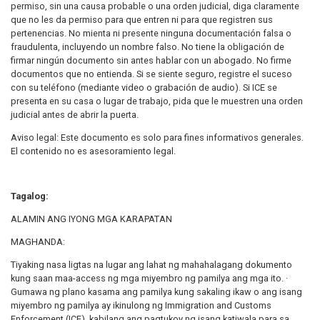
permiso, sin una causa probable o una orden judicial, diga claramente
que no les da permiso para que entren ni para que registren sus
pertenencias. No mienta ni presente ninguna documentación falsa o
fraudulenta, incluyendo un nombre falso. No tiene la obligación de
firmar ningún documento sin antes hablar con un abogado. No firme
documentos que no entienda. Si se siente seguro, registre el suceso
con su teléfono (mediante video o grabación de audio). Si ICE se
presenta en su casa o lugar de trabajo, pida que le muestren una orden
judicial antes de abrir la puerta.
Aviso legal: Este documento es solo para fines informativos generales.
El contenido no es asesoramiento legal.
Tagalog:
ALAMIN ANG IYONG MGA KARAPATAN
MAGHANDA:
Tiyaking nasa ligtas na lugar ang lahat ng mahahalagang dokumento
kung saan maa-access ng mga miyembro ng pamilya ang mga ito. ·
Gumawa ng plano kasama ang pamilya kung sakaling ikaw o ang isang
miyembro ng pamilya ay ikinulong ng Immigration and Customs
Enforcement (ICE), kabilang ang pagtukoy ng isang katiwala para sa