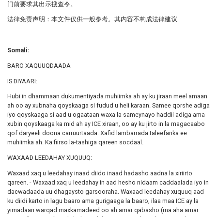
门前要求其出示搜查令。
法律免责声明：本文件仅供一般参考。其内容不构成法律建议
Somali:
BARO XAQUUQDAADA
IS DIYAARI:
Hubi in dhammaan dukumentiyada muhiimka ah ay ku jiraan meel amaan
ah oo ay xubnaha qoyskaaga si fudud u heli karaan. Samee qorshe adiga
iyo qoyskaaga si aad u ogaataan waxa la sameynayo haddii adiga ama
xubin qoyskaaga ka mid ah ay ICE xiraan, oo ay ku jirto in la magacaabo
qof daryeeli doona carruurtaada. Xafid lambarrada taleefanka ee
muhiimka ah. Ka fiirso la-tashiga qareen socdaal.
WAXAAD LEEDAHAY XUQUUQ:
Waxaad xaq u leedahay inaad diido inaad hadasho aadna la xiriirto
qareen. - Waxaad xaq u leedahay in aad hesho nidaam caddaalada iyo in
dacwadaada uu dhagaysto garsooraha. Waxaad leedahay xuquuq aad
ku diidi karto in lagu baaro ama gurigaaga la baaro, ilaa maa ICE ay la
yimadaan warqad maxkamadeed oo ah amar qabasho (ma aha amar