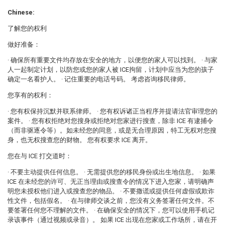
Chinese:
了解您的权利
做好准备：
· 确保所有重要文件均存放在安全的地方，以便您的家人可以找到。 · 与家
人一起制定计划，以防您或您的家人被 ICE拘留，计划中应当为您的孩子
确定一名看护人。 · 记住重要的电话号码。 考虑咨询移民律师。
您享有的权利：
· 您有权保持沉默并联系律师。 · 您有权诉诸正当程序并提请法官审理您的
案件。 · 您有权拒绝对您搜身或拒绝对您家进行搜查，除非 ICE 有逮捕令
（而非驱逐令等）。如未经您的同意，或是无合理原因，特工无权对您搜
身，也无权搜查您的财物。 您有权要求 ICE 离开。
您在与 ICE 打交道时：
· 不要主动提供任何信息。 · 无需提供您的移民身份或出生地信息。 · 如果
ICE 在未经您的许可、无正当理由或搜查令的情况下进入您家，请明确声
明您未授权他们进入或搜查您的物品。 · 不要撒谎或提供任何虚假或欺诈
性文件，包括假名。 · 在与律师交谈之前，您没有义务签署任何文件。不
要签署任何您不理解的文件。 · 在确保安全的情况下，您可以使用手机记
录该事件（通过视频或录音）。 如果 ICE 出现在您家或工作场所，请在开