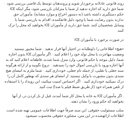
روند قانونی عادلانه برخوردار شوید و پروندهتان توسط یک قاضی بررسی شود. ·
شما حق دارید که اجازه ندهید از شما یا منزلتان بازرسی شود، مگر اینکه ICE
حکم دستگیری داشته باشد (نه دستور اخراج و موارد مشابه). مأموران حق
ندارند بدون رضایت شما یا وجود دلیل قانعکننده، اقدام به بازرسی شما یا
وسایل شخصیتان کنند. شما حق دارید از مأموران ICE بخواهید که محل را ترک
کنند.
در صورت برخورد با مأموران ICE
«هیچ» اطلاعاتی را داوطلبانه در اختیار آنها قرار ندهید. · شما مجبور نیستید
وضعیت مهاجرت یا محل تولد خود را اعلام کنید. · اگر مأموران ICE بدون اجازه
شما، دلیل موجه یا حکم قانونی، وارد منزل شما شدند، قاطعانه اعلام کنید که به
آنها اجازه ورود یا بازرسی اموال خود را نمیدهید. · دروغ نگویید و از ارائه هرگونه
سند جعلی یا تقلبی، از جمله نام جعلی، خودداری کنید. · شما ملزم به امضای هیچ
سندی بدون مشورت با وکیل نیستید. از امضای هر سندی که بهطور کامل آن را
درک نمیکنید خودداری کنید. · اگر احساس امنیت میکنید، این رویداد را با استفاده
از تلفن همراه خود (از طریق ضبط فیلم یا صدا) ثبت کنید.
. اگر مأموران ICE به خانه یا محل کار شما آمدند، قبل از باز کردن در، از آنها
بخواهید که حکم ورود را نشان دهند.
سلب مسئولیت حقوقی: این سند صرفاً جهت اطلاعات عمومی تهیه شده است.
اطلاعات ارائهشده در این متن، مشاوره حقوقی محسوب نمیشود.