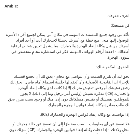
Arabic:
اعرف حقوقك
كن مستعدًا:
تأكد من وجود جميع المستندات المهمة في مكان آمن يمكن لجميع أفراد الأسرة
الوصول إليها منه. · ضع خطة مع أسرتك تحسبًا لاحتجازك أنت أو أحد أفراد
أسرتك من قِبل وكالة إنفاذ الهجرة والجمارك، بما يشمل تعيين شخص لرعاية
أطفالك. · احفظ أرقام الهواتف المهمة. فكر في استشارة محامٍ متخصص في
شؤون الهجرة.
الحقوق المكفولة لك:
يحق لك أن تلتزم الصمت وأن تتواصل مع محامٍ. · يحق لك أن تخضع قضيتك
للإجراءات القانونية الأصولية وأن تُعقد لها جلسة استماع أمام قاضٍ. · يحق لك
رفض تفتيشك أو رفض تفتيش منزلك إلا إذا كانت لدى وكالة إنفاذ الهجرة
والجمارك (ICE) مذكرة تفتيش (وليس أمر ترحيل وما إلى ذلك). لا يجوز
للموظفين تفتيشك أو تفتيش ممتلكاتك دون إذن منك أو وجود سبب مبرر. يحق
لك طلب مغادرة وكالة إنفاذ قوانين الهجرة والجمارك.
إذا تواصلت مع وكالة إنفاذ قوانين الهجرة والجمارك (ICE):
فلا تفصح عن أي معلومات. · لست مضطرًا إلى أن تفصح عن حالة هجرتك أو
محل ولادتك. · إذا دخلت وكالة إنفاذ قوانين الهجرة والجمارك (ICE) منزلك دون