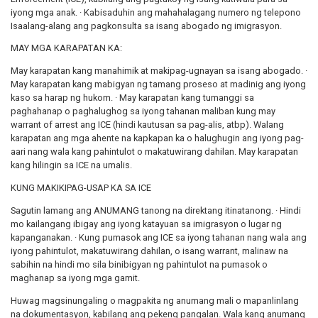
iyong mga anak. · Kabisaduhin ang mahahalagang numero ng telepono
Isaalang-alang ang pagkonsulta sa isang abogado ng imigrasyon.
MAY MGA KARAPATAN KA:
May karapatan kang manahimik at makipag-ugnayan sa isang abogado. ·
May karapatan kang mabigyan ng tamang proseso at madinig ang iyong
kaso sa harap ng hukom. · May karapatan kang tumanggi sa
paghahanap o paghalughog sa iyong tahanan maliban kung may
warrant of arrest ang ICE (hindi kautusan sa pag-alis, atbp). Walang
karapatan ang mga ahente na kapkapan ka o halughugin ang iyong pag-
aari nang wala kang pahintulot o makatuwirang dahilan. May karapatan
kang hilingin sa ICE na umalis.
KUNG MAKIKIPAG-USAP KA SA ICE
Sagutin lamang ang ANUMANG tanong na direktang itinatanong. · Hindi
mo kailangang ibigay ang iyong katayuan sa imigrasyon o lugar ng
kapanganakan. · Kung pumasok ang ICE sa iyong tahanan nang wala ang
iyong pahintulot, makatuwirang dahilan, o isang warrant, malinaw na
sabihin na hindi mo sila binibigyan ng pahintulot na pumasok o
maghanap sa iyong mga gamit.
Huwag magsinungaling o magpakita ng anumang mali o mapanlinlang
na dokumentasyon, kabilang ang pekeng pangalan. Wala kang anumang