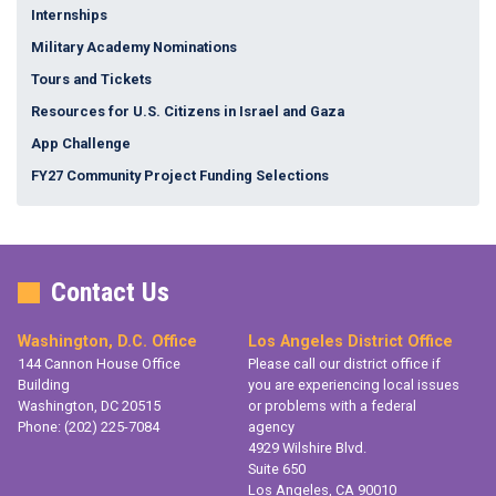
Internships
Military Academy Nominations
Tours and Tickets
Resources for U.S. Citizens in Israel and Gaza
App Challenge
FY27 Community Project Funding Selections
Contact Us
Washington, D.C. Office
Los Angeles District Office
144 Cannon House Office
Please call our district office if
Building
you are experiencing local issues
Washington,
DC
20515
or problems with a federal
Phone:
(202) 225-7084
agency
4929 Wilshire Blvd.
Suite 650
Los Angeles,
CA
90010