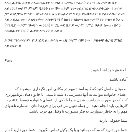
እንዲፈትሹ ፈቃድ አለመስጠትዎን በግልጽ ይናገሩ። የሐሰት ስምን ጨምሮ ውሸት
አይናገሩ፣ ወይም ምንም ዓይነት የውሸት ወይም የተጭበረበረ ሰነድ አያቅርቡ። ከጠበቃ
ጋር ሳይነጋገሩ ምንም ዓይነት ሰነድ ላይ የመፈረም ግዴታ የለብዎትም። ያልተረዱት ሰነድ
ላይ አይፈርሙ። ለደኅንነትዎ አስተማማኝ ከሆነ ስልክዎን በመጠቀም ክስተቱን ይቅረጹ
(በቪዲዮ ወይም በኦዲዮ መንገድ)። ICE ወደ ቤትዎ ወይም የሥራ ቦታዎ ከመጡ በሩን
ከመክፈትዎ በፊት ፈቃድ ለማየት ይጠይቁ።
ሕጋዊ ማስተባበያ፦ ይህ ሰነድ ለጠቅላላ መረጃ ዓላማ ብቻ ነው። ይዘቶቹ ሕጋዊ ምክር
አይደሉም።
Farsi
با حقوق خود آشنا شوید
آماده باشید:
اطمینان حاصل کنید که کلیه اسناد مهم در مکانی امن نگهداری میشوند که
اعضای خانواده بتوانند به آنها دسترسی داشته باشند. · با خانوادهتان برنامهریزی
کنید که در صورت بازداشت شدن شما یا یکی از اعضای خانواده توسط ICE، چه
کارهایی باید انجام دهید، از جمله تعیین مراقب برای فرزندانتان. · شماره تلفنهای
مهم را به خاطر بسپارید. به فکر مشورت با وکیل مهاجرت باشید.
شما حقوقی دارید:
شما حق دارید که ساکت بمانید و با یک وکیل تماس بگیرید. · شما حق دارید که از