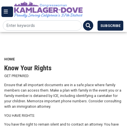
Skip
144 Cannon House Office Building,
to
Washington DC 20515
Email Me
main
(202) 225-7084
content
SUBSCRIBE
HOME
Know Your Rights
GET PREPARED:
Ensure that all important documents are in a safe place where family
members can access them. Make a plan with family in the event you or a
family member is detained by ICE, including identifying a caretaker for
your children. Memorize important phone numbers. Consider consulting
with an immigration attorney.
YOU HAVE RIGHTS:
You have the right to remain silent and to contact an attorney. You have