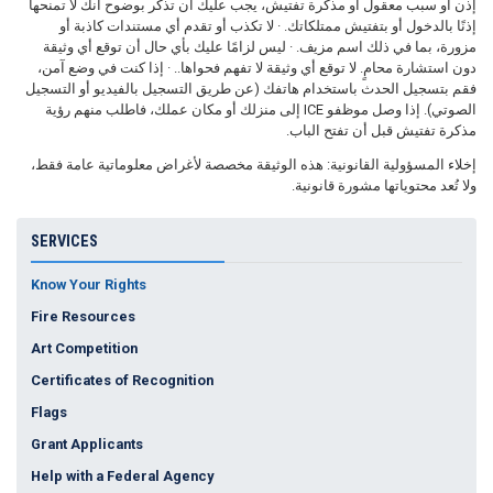
إذن أو سبب معقول أو مذكرة تفتيش، يجب عليك أن تذكر بوضوح أنك لا تمنحها
إذنًا بالدخول أو بتفتيش ممتلكاتك. · لا تكذب أو تقدم أي مستندات كاذبة أو
مزورة، بما في ذلك اسم مزيف. · ليس لزامًا عليك بأي حال أن توقع أي وثيقة
دون استشارة محامٍ. لا توقع أي وثيقة لا تفهم فحواها.. · إذا كنت في وضع آمن،
فقم بتسجيل الحدث باستخدام هاتفك (عن طريق التسجيل بالفيديو أو التسجيل
الصوتي). إذا وصل موظفو ICE إلى منزلك أو مكان عملك، فاطلب منهم رؤية
مذكرة تفتيش قبل أن تفتح الباب.
إخلاء المسؤولية القانونية: هذه الوثيقة مخصصة لأغراض معلوماتية عامة فقط،
ولا تُعد محتوياتها مشورة قانونية.
SERVICES
Know Your Rights
Fire Resources
Art Competition
Certificates of Recognition
Flags
Grant Applicants
Help with a Federal Agency